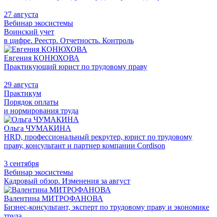
27 августа
Вебинар экосистемы
Воинский учет
в цифре. Реестр. Отчетность. Контроль
Евгения КОНЮХОВА
Практикующий юрист по трудовому праву
29 августа
Практикум
Порядок оплаты
и нормирования труда
Ольга ЧУМАКИНА
HRD, профессиональный рекрутер, юрист по трудовому
праву, консультант и партнер компании Cordison
3 сентября
Вебинар экосистемы
Кадровый обзор. Изменения за август
Валентина МИТРОФАНОВА
Бизнес-консультант, эксперт по трудовому праву и экономике
труда