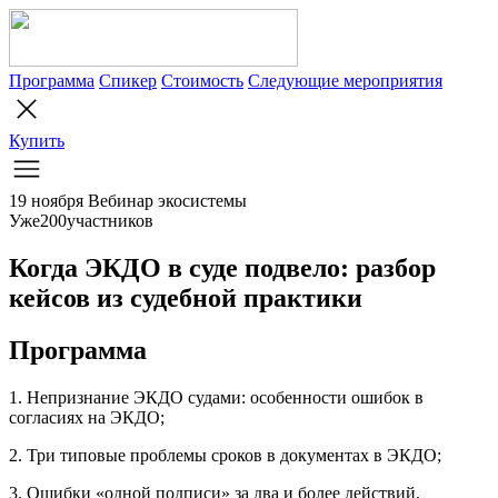
Программа
Спикер
Стоимость
Следующие мероприятия
Купить
19 ноября
Вебинар экосистемы
Уже
2
0
0
участников
Когда ЭКДО в суде подвело: разбор
кейсов из судебной практики
Программа
1. Непризнание ЭКДО судами: особенности ошибок в
согласиях на ЭКДО;
2. Три типовые проблемы сроков в документах в ЭКДО;
3. Ошибки «одной подписи» за два и более действий,