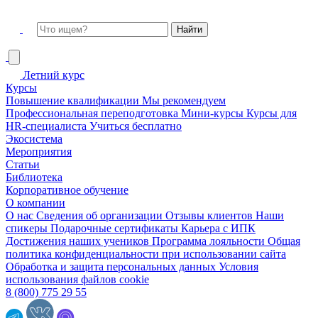
Летний курс
Курсы
Повышение квалификации
Мы рекомендуем
Профессиональная переподготовка
Мини-курсы
Курсы для
HR-специалиста
Учиться бесплатно
Экосистема
Мероприятия
Статьи
Библиотека
Корпоративное обучение
О компании
О нас
Сведения об организации
Отзывы клиентов
Наши
спикеры
Подарочные сертификаты
Карьера с ИПК
Достижения наших учеников
Программа лояльности
Общая
политика конфиденциальности при использовании сайта
Обработка и защита персональных данных
Условия
использования файлов cookie
8 (800) 775 29 55