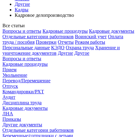
Другие
Кадры
Кадровое делопроизводство
Все статьи
Вопросы и ответы
Кадровые процедуры
Кадровые документы
Отдельные категории работников
Воинский учет
Оплата
труда / пособия
Проверки
Отчеты
Режим работы
Персональные данные
КЭДО
Охрана труда
Хранение и
уничтожение документов
Другие
Другое
Вопросы и ответы
Кадровые процедуры
Прием
Увольнение
Перевод/Перемещение
Отпуск
Командировки/РХТ
Аудит
Дисциплина труда
Кадровые документы
ЛНА
Приказы
Другие документы
Отдельные категории работников
Беременные/сотрудники с детьми