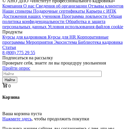
© АНО ДПО «Институт профессионального кадровика»
Компания
О нас
Сведения об организации
Отзывы клиентов
Наши спикеры
Подарочные сертификаты
Карьера с ИПК
Достижения наших учеников
Программа лояльности
Общая
политика конфиденциальности
Обработка и защита
персональных данных
Условия использования файлов cookie
Продукты
Курсы для кадровиков
Курсы для HR
Корпоративные
программы
Мероприятия
Экосистема
Библиотека кадровика
Статьи
8 (800) 775 29 55
Подписаться на рассылку
Проверьте себя, знаете ли вы процедуру увольнения
Пройти опрос
Найти
0
Корзина
Ваша корзина пуста
Нажмите здесь
, чтобы продолжить покупки
Пользуясь нашим сайтом, вы соглашаетесь с тем, что мы