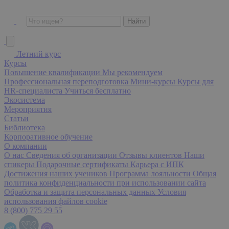
Летний курс
Курсы
Повышение квалификации
Мы рекомендуем
Профессиональная переподготовка
Мини-курсы
Курсы для
HR-специалиста
Учиться бесплатно
Экосистема
Мероприятия
Статьи
Библиотека
Корпоративное обучение
О компании
О нас
Сведения об организации
Отзывы клиентов
Наши
спикеры
Подарочные сертификаты
Карьера с ИПК
Достижения наших учеников
Программа лояльности
Общая
политика конфиденциальности при использовании сайта
Обработка и защита персональных данных
Условия
использования файлов cookie
8 (800) 775 29 55