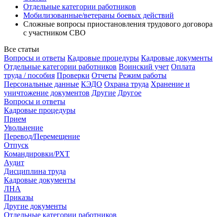
Отдельные категории работников
Мобилизованные/ветераны боевых действий
Сложные вопросы приостановления трудового договора
с участником СВО
Все статьи
Вопросы и ответы
Кадровые процедуры
Кадровые документы
Отдельные категории работников
Воинский учет
Оплата
труда / пособия
Проверки
Отчеты
Режим работы
Персональные данные
КЭДО
Охрана труда
Хранение и
уничтожение документов
Другие
Другое
Вопросы и ответы
Кадровые процедуры
Прием
Увольнение
Перевод/Перемещение
Отпуск
Командировки/РХТ
Аудит
Дисциплина труда
Кадровые документы
ЛНА
Приказы
Другие документы
Отдельные категории работников