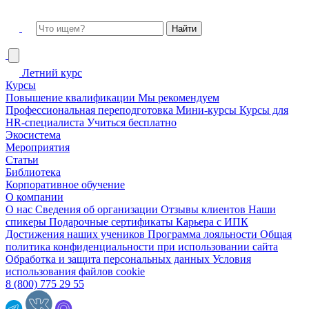
Летний курс
Курсы
Повышение квалификации
Мы рекомендуем
Профессиональная переподготовка
Мини-курсы
Курсы для
HR-специалиста
Учиться бесплатно
Экосистема
Мероприятия
Статьи
Библиотека
Корпоративное обучение
О компании
О нас
Сведения об организации
Отзывы клиентов
Наши
спикеры
Подарочные сертификаты
Карьера с ИПК
Достижения наших учеников
Программа лояльности
Общая
политика конфиденциальности при использовании сайта
Обработка и защита персональных данных
Условия
использования файлов cookie
8 (800) 775 29 55