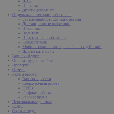
ЛНА
Приказы
Другие документы
Отдельные категории работников
Беременные/сотрудники с детьми
Дистанционные работники
Инвалиды
Водители
Иностранные работники
Совместители
Мобилизованные/ветераны боевых действий
Другие категории
Воинский учет
Оплата труда / пособия
Проверки
Отчеты
Режим работы
Вахтовая работа
Сверхурочная работа
СУРВ
Графики работы
Рабочее время
Персональные данные
КЭДО
Охрана труда