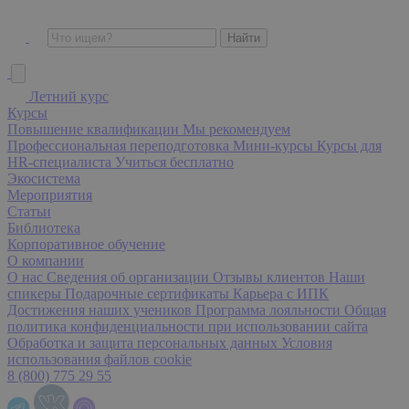
Летний курс
Курсы
Повышение квалификации
Мы рекомендуем
Профессиональная переподготовка
Мини-курсы
Курсы для
HR-специалиста
Учиться бесплатно
Экосистема
Мероприятия
Статьи
Библиотека
Корпоративное обучение
О компании
О нас
Сведения об организации
Отзывы клиентов
Наши
спикеры
Подарочные сертификаты
Карьера с ИПК
Достижения наших учеников
Программа лояльности
Общая
политика конфиденциальности при использовании сайта
Обработка и защита персональных данных
Условия
использования файлов cookie
8 (800) 775 29 55