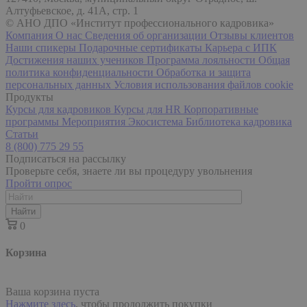
Алтуфьевское, д. 41А, стр. 1
© АНО ДПО «Институт профессионального кадровика»
Компания
О нас
Сведения об организации
Отзывы клиентов
Наши спикеры
Подарочные сертификаты
Карьера с ИПК
Достижения наших учеников
Программа лояльности
Общая
политика конфиденциальности
Обработка и защита
персональных данных
Условия использования файлов cookie
Продукты
Курсы для кадровиков
Курсы для HR
Корпоративные
программы
Мероприятия
Экосистема
Библиотека кадровика
Статьи
8 (800) 775 29 55
Подписаться на рассылку
Проверьте себя, знаете ли вы процедуру увольнения
Пройти опрос
Найти
0
Корзина
Ваша корзина пуста
Нажмите здесь
, чтобы продолжить покупки