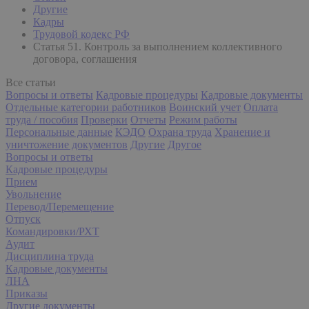
Другие
Кадры
Трудовой кодекс РФ
Статья 51. Контроль за выполнением коллективного
договора, соглашения
Все статьи
Вопросы и ответы
Кадровые процедуры
Кадровые документы
Отдельные категории работников
Воинский учет
Оплата
труда / пособия
Проверки
Отчеты
Режим работы
Персональные данные
КЭДО
Охрана труда
Хранение и
уничтожение документов
Другие
Другое
Вопросы и ответы
Кадровые процедуры
Прием
Увольнение
Перевод/Перемещение
Отпуск
Командировки/РХТ
Аудит
Дисциплина труда
Кадровые документы
ЛНА
Приказы
Другие документы