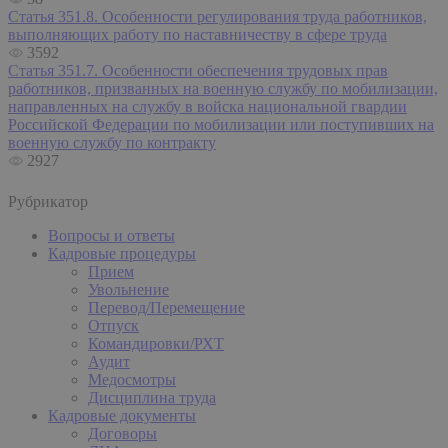
Статья 351.8. Особенности регулирования труда работников,
выполняющих работу по наставничеству в сфере труда
3592
Статья 351.7. Особенности обеспечения трудовых прав
работников, призванных на военную службу по мобилизации,
направленных на службу в войска национальной гвардии
Российской Федерации по мобилизации или поступивших на
военную службу по контракту
2927
Рубрикатор
Вопросы и ответы
Кадровые процедуры
Прием
Увольнение
Перевод/Перемещение
Отпуск
Командировки/РХТ
Аудит
Медосмотры
Дисциплина труда
Кадровые документы
Договоры