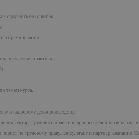
как оформить без ошибок
у
вила премирования
вила и судебная практика
Р)
по темам курса.
раву и кадровому делопроизводству
льник сектора трудового права и кадрового делопроизводства, 
 юрист по трудовому праву, консультант и партнер компании C