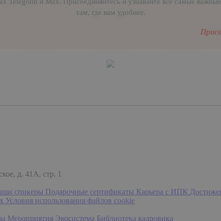
ах Telegram и Max. Присоединяйтесь и узнавайте все самые важные
там, где вам удобнее.
Присо
ое, д. 41А, стр. 1
аши спикеры
Подарочные сертификаты
Карьера с ИПК
Достиже
ых
Условия использования файлов cookie
мы
Мероприятия
Экосистема
Библиотека кадровика