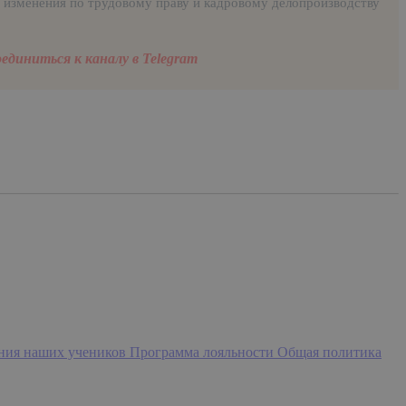
 изменения по трудовому праву и кадровому делопроизводству
единиться к каналу в Telegram
ния наших учеников
Программа лояльности
Общая политика