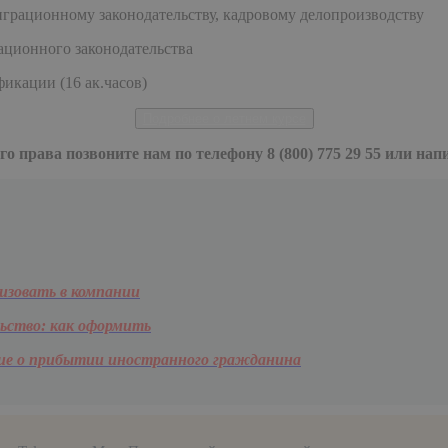
играционному законодательству, кадровому делопроизводству
рационного законодательства
икации (16 ак.часов)
Подробнее о летнем курсе
 права позвоните нам по телефону 8 (800) 775 29 55 или на
низовать в компании
ьство: как оформить
ние о прибытии иностранного гражданина