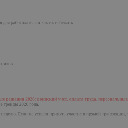
 для работодателя и как их избежать
тников
е решения 2026: воинский учет, оплата труда, персональные
е тренды 2026 года.
 в неделю. Если не успели принять участие в прямой трансляции,