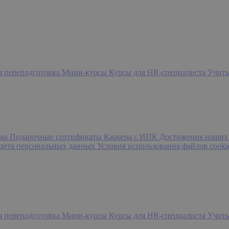
я переподготовка
Мини-курсы
Курсы для HR-специалиста
Учить
еры
Подарочные сертификаты
Карьера с ИПК
Достижения наших
ащита персональных данных
Условия использования файлов cooki
я переподготовка
Мини-курсы
Курсы для HR-специалиста
Учить