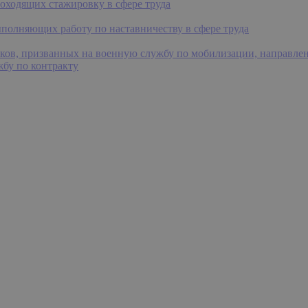
роходящих стажировку в сфере труда
ыполняющих работу по наставничеству в сфере труда
иков, призванных на военную службу по мобилизации, направле
бу по контракту