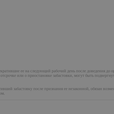
кратившие ее на следующий рабочий день после доведения до ор
 отсрочке или о приостановке забастовки, могут быть подвергн
ивший забастовку после признания ее незаконной, обязан возм
ом.