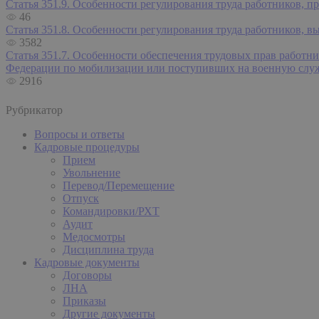
Статья 351.9. Особенности регулирования труда работников, п
46
Статья 351.8. Особенности регулирования труда работников, в
3582
Статья 351.7. Особенности обеспечения трудовых прав работн
Федерации по мобилизации или поступивших на военную служ
2916
Рубрикатор
Вопросы и ответы
Кадровые процедуры
Прием
Увольнение
Перевод/Перемещение
Отпуск
Командировки/РХТ
Аудит
Медосмотры
Дисциплина труда
Кадровые документы
Договоры
ЛНА
Приказы
Другие документы