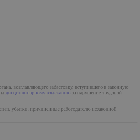
гана, возглавляющего забастовку, вступившего в законную
уты
дисциплинарному взысканию
за нарушение трудовой
естить убытки, причиненные работодателю незаконной