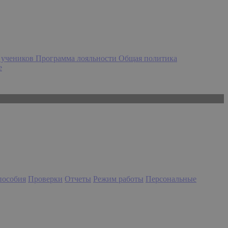
 учеников
Программа лояльности
Общая политика
e
 пособия
Проверки
Отчеты
Режим работы
Персональные