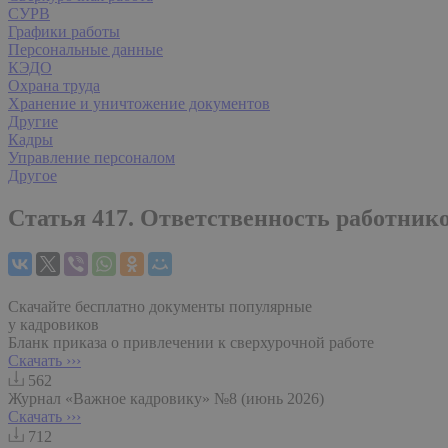
СУРВ
Графики работы
Персональные данные
КЭДО
Охрана труда
Хранение и уничтожение документов
Другие
Кадры
Управление персоналом
Другое
Статья 417. Ответственность работнико
Скачайте бесплатно документы популярные
у кадровиков
Бланк приказа о привлечении к сверхурочной работе
Скачать ›››
562
Журнал «Важное кадровику» №8 (июнь 2026)
Скачать ›››
712