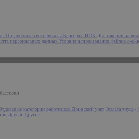
еры
Подарочные сертификаты
Карьера с ИПК
Достижения наших
ащита персональных данных
Условия использования файлов cooki
абастовки
Отдельные категории работников
Воинский учет
Оплата труда /
тов
Другие
Другое