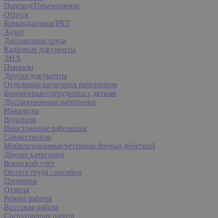
Перевод/Перемещение
Отпуск
Командировки/РХТ
Аудит
Дисциплина труда
Кадровые документы
ЛНА
Приказы
Другие документы
Отдельные категории работников
Беременные/сотрудники с детьми
Дистанционные работники
Инвалиды
Водители
Иностранные работники
Совместители
Мобилизованные/ветераны боевых действий
Другие категории
Воинский учет
Оплата труда / пособия
Проверки
Отчеты
Режим работы
Вахтовая работа
Сверхурочная работа