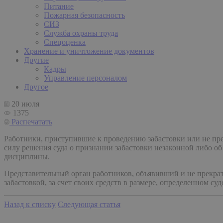
Питание
Пожарная безопасность
СИЗ
Служба охраны труда
Спецоценка
Хранение и уничтожение документов
Другие
Кадры
Управление персоналом
Другое
20 июля
1375
Распечатать
Работники, приступившие к проведению забастовки или не пре
силу решения суда о признании забастовки незаконной либо об
дисциплины.
Представительный орган работников, объявивший и не прекрат
забастовкой, за счет своих средств в размере, определенном суд
Назад к списку
Следующая статья