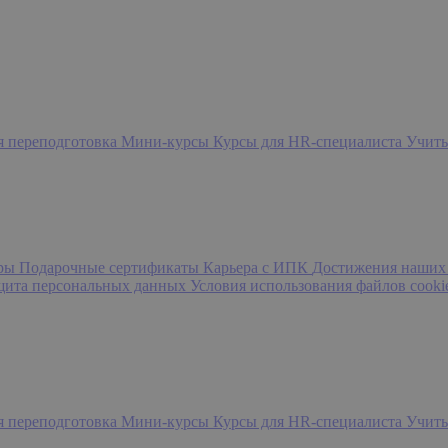
я переподготовка
Мини-курсы
Курсы для HR-специалиста
Учить
еры
Подарочные сертификаты
Карьера с ИПК
Достижения наших
ащита персональных данных
Условия использования файлов cooki
я переподготовка
Мини-курсы
Курсы для HR-специалиста
Учить