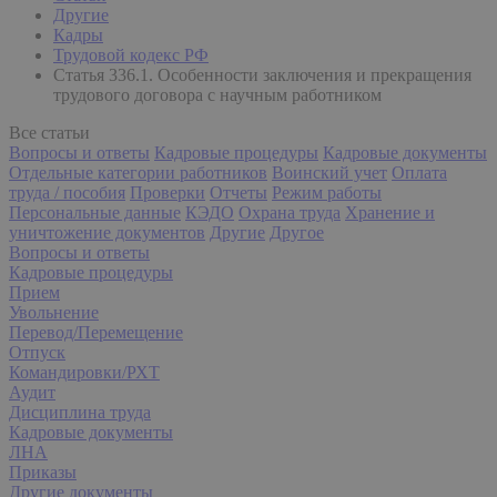
Другие
Кадры
Трудовой кодекс РФ
Статья 336.1. Особенности заключения и прекращения
трудового договора с научным работником
Все статьи
Вопросы и ответы
Кадровые процедуры
Кадровые документы
Отдельные категории работников
Воинский учет
Оплата
труда / пособия
Проверки
Отчеты
Режим работы
Персональные данные
КЭДО
Охрана труда
Хранение и
уничтожение документов
Другие
Другое
Вопросы и ответы
Кадровые процедуры
Прием
Увольнение
Перевод/Перемещение
Отпуск
Командировки/РХТ
Аудит
Дисциплина труда
Кадровые документы
ЛНА
Приказы
Другие документы