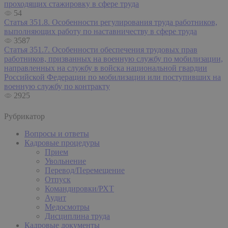
проходящих стажировку в сфере труда
54
Статья 351.8. Особенности регулирования труда работников,
выполняющих работу по наставничеству в сфере труда
3587
Статья 351.7. Особенности обеспечения трудовых прав
работников, призванных на военную службу по мобилизации,
направленных на службу в войска национальной гвардии
Российской Федерации по мобилизации или поступивших на
военную службу по контракту
2925
Рубрикатор
Вопросы и ответы
Кадровые процедуры
Прием
Увольнение
Перевод/Перемещение
Отпуск
Командировки/РХТ
Аудит
Медосмотры
Дисциплина труда
Кадровые документы