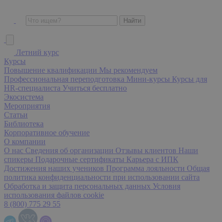
Летний курс
Курсы
Повышение квалификации
Мы рекомендуем
Профессиональная переподготовка
Мини-курсы
Курсы для
HR-специалиста
Учиться бесплатно
Экосистема
Мероприятия
Статьи
Библиотека
Корпоративное обучение
О компании
О нас
Сведения об организации
Отзывы клиентов
Наши
спикеры
Подарочные сертификаты
Карьера с ИПК
Достижения наших учеников
Программа лояльности
Общая
политика конфиденциальности при использовании сайта
Обработка и защита персональных данных
Условия
использования файлов cookie
8 (800) 775 29 55