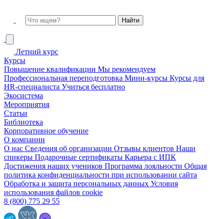
Летний курс
Курсы
Повышение квалификации
Мы рекомендуем
Профессиональная переподготовка
Мини-курсы
Курсы для
HR-специалиста
Учиться бесплатно
Экосистема
Мероприятия
Статьи
Библиотека
Корпоративное обучение
О компании
О нас
Сведения об организации
Отзывы клиентов
Наши
спикеры
Подарочные сертификаты
Карьера с ИПК
Достижения наших учеников
Программа лояльности
Общая
политика конфиденциальности при использовании сайта
Обработка и защита персональных данных
Условия
использования файлов cookie
8 (800) 775 29 55