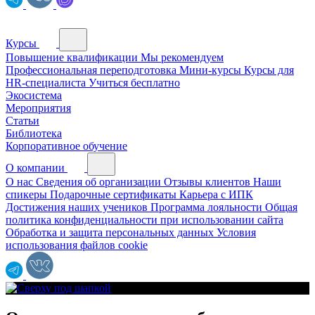
Курсы
Повышение квалификации
Мы рекомендуем
Профессиональная переподготовка
Мини-курсы
Курсы для
HR-специалиста
Учиться бесплатно
Экосистема
Мероприятия
Статьи
Библиотека
Корпоративное обучение
О компании
О нас
Сведения об организации
Отзывы клиентов
Наши
спикеры
Подарочные сертификаты
Карьера с ИПК
Достижения наших учеников
Программа лояльности
Общая
политика конфиденциальности при использовании сайта
Обработка и защита персональных данных
Условия
использования файлов cookie