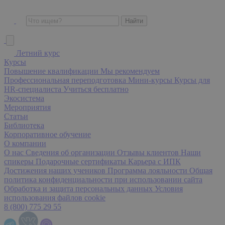
Летний курс
Курсы
Повышение квалификации
Мы рекомендуем
Профессиональная переподготовка
Мини-курсы
Курсы для
HR-специалиста
Учиться бесплатно
Экосистема
Мероприятия
Статьи
Библиотека
Корпоративное обучение
О компании
О нас
Сведения об организации
Отзывы клиентов
Наши
спикеры
Подарочные сертификаты
Карьера с ИПК
Достижения наших учеников
Программа лояльности
Общая
политика конфиденциальности при использовании сайта
Обработка и защита персональных данных
Условия
использования файлов cookie
8 (800) 775 29 55