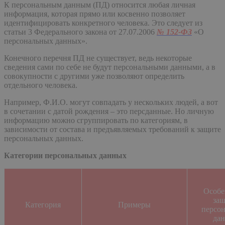
К персональным данным (ПД) относится любая личная
информация, которая прямо или косвенно позволяет
идентифицировать конкретного человека. Это следует из
статьи 3 Федерального закона от 27.07.2006
№ 152-ФЗ
«О
персональных данных».
Конечного перечня ПД не существует, ведь некоторые
сведения сами по себе не будут персональными данными, а в
совокупности с другими уже позволяют определить
отдельного человека.
Например, Ф.И.О. могут совпадать у нескольких людей, а вот
в сочетании с датой рождения – это персданные. Но личную
информацию можно сгруппировать по категориям, в
зависимости от состава и предъявляемых требований к защите
персональных данных.
Категории персональных данных
Особе
за
Категория
Примеры
персо
да