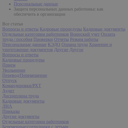
Персональные данные
Защита персональных данных работника: как
обеспечить в организации
Все статьи
Вопросы и ответы
Кадровые процедуры
Кадровые документы
Отдельные категории работников
Воинский учет
Оплата
труда / пособия
Проверки
Отчеты
Режим работы
Персональные данные
КЭДО
Охрана труда
Хранение и
уничтожение документов
Другие
Другое
Вопросы и ответы
Кадровые процедуры
Прием
Увольнение
Перевод/Перемещение
Отпуск
Командировки/РХТ
Аудит
Дисциплина труда
Кадровые документы
ЛНА
Приказы
Другие документы
Отдельные категории работников
Беременные/сотрудники с детьми