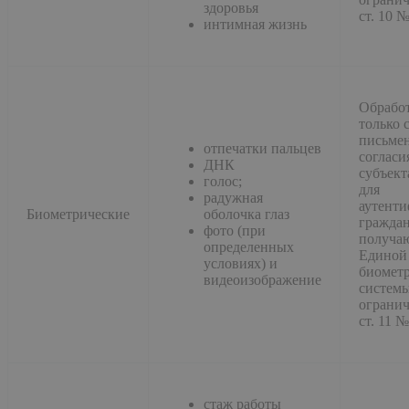
здоровья
ст. 10 
интимная жизнь
Обрабо
только 
письме
отпечатки пальцев
согласи
ДНК
субъект
голос;
для
радужная
аутент
Биометрические
оболочка глаз
гражда
фото (при
получаю
определенных
Единой
условиях) и
биомет
видеоизображение
системы
огранич
ст. 11 
стаж работы