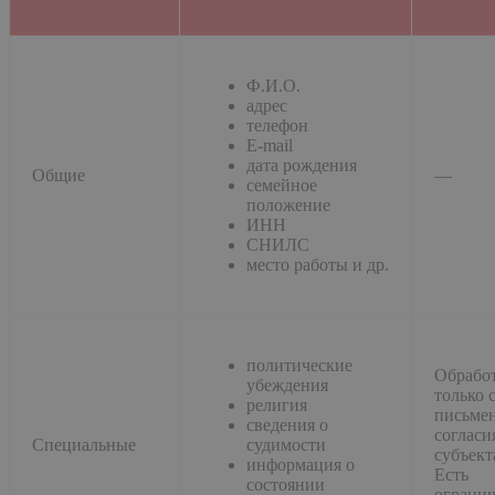
Ф.И.О.
адрес
телефон
E-mail
дата рождения
Общие
—
семейное
положение
ИНН
СНИЛС
место работы и др.
политические
Обрабо
убеждения
только 
религия
письме
сведения о
согласи
Специальные
судимости
субъект
информация о
Есть
состоянии
огранич