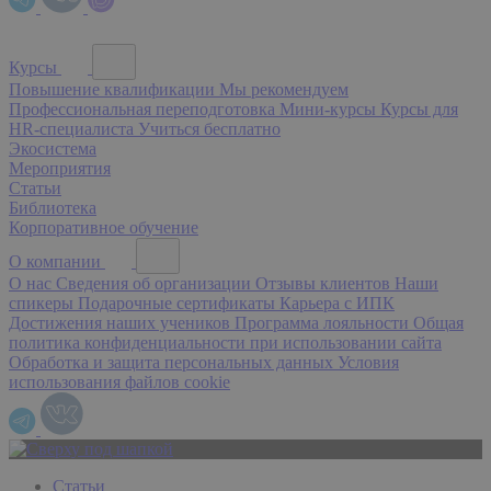
Курсы
Повышение квалификации
Мы рекомендуем
Профессиональная переподготовка
Мини-курсы
Курсы для
HR-специалиста
Учиться бесплатно
Экосистема
Мероприятия
Статьи
Библиотека
Корпоративное обучение
О компании
О нас
Сведения об организации
Отзывы клиентов
Наши
спикеры
Подарочные сертификаты
Карьера с ИПК
Достижения наших учеников
Программа лояльности
Общая
политика конфиденциальности при использовании сайта
Обработка и защита персональных данных
Условия
использования файлов cookie
Статьи