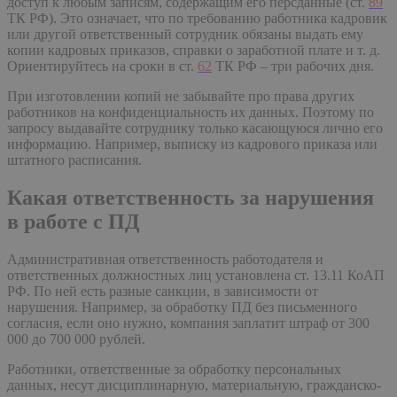
доступ к любым записям, содержащим его персданные (ст.
89
ТК РФ). Это означает, что по требованию работника кадровик
или другой ответственный сотрудник обязаны выдать ему
копии кадровых приказов, справки о заработной плате и т. д.
Ориентируйтесь на сроки в ст.
62
ТК РФ – три рабочих дня.
При изготовлении копий не забывайте про права других
работников на конфиденциальность их данных. Поэтому по
запросу выдавайте сотруднику только касающуюся лично его
информацию. Например, выписку из кадрового приказа или
штатного расписания.
Какая ответственность за нарушения
в работе с ПД
Административная ответственность работодателя и
ответственных должностных лиц установлена ст. 13.11 КоАП
РФ. По ней есть разные санкции, в зависимости от
нарушения. Например, за обработку ПД без письменного
согласия, если оно нужно, компания заплатит штраф от 300
000 до 700 000 рублей.
Работники, ответственные за обработку персональных
данных, несут дисциплинарную, материальную, гражданско-