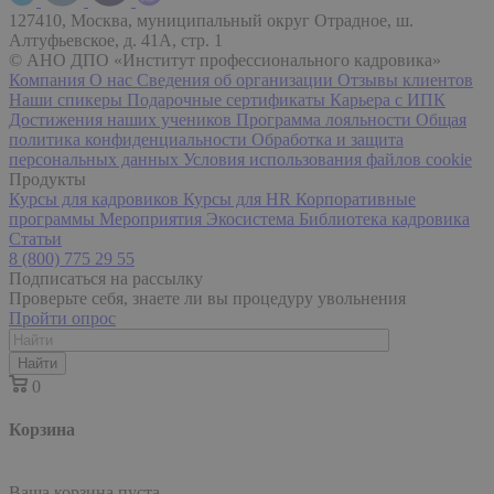
127410, Москва, муниципальный округ Отрадное, ш.
Алтуфьевское, д. 41А, стр. 1
© АНО ДПО «Институт профессионального кадровика»
Компания
О нас
Сведения об организации
Отзывы клиентов
Наши спикеры
Подарочные сертификаты
Карьера с ИПК
Достижения наших учеников
Программа лояльности
Общая
политика конфиденциальности
Обработка и защита
персональных данных
Условия использования файлов cookie
Продукты
Курсы для кадровиков
Курсы для HR
Корпоративные
программы
Мероприятия
Экосистема
Библиотека кадровика
Статьи
8 (800) 775 29 55
Подписаться на рассылку
Проверьте себя, знаете ли вы процедуру увольнения
Пройти опрос
Найти
0
Корзина
Ваша корзина пуста