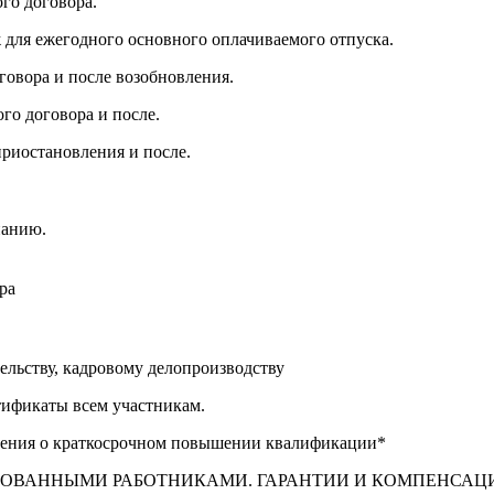
го договора.
ж для ежегодного основного оплачиваемого отпуска.
говора и после возобновления.
ого договора и после.
приостановления и после.
панию.
ра
ельству, кадровому делопроизводству
тификаты всем участникам.
рения о краткосрочном повышении квалификации*