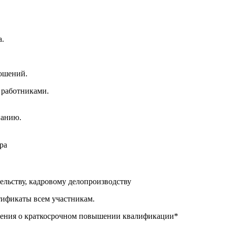
а.
ошений.
 работниками.
панию.
ра
ельству, кадровому делопроизводству
тификаты всем участникам.
рения о краткосрочном повышении квалификации*